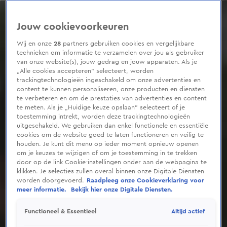
0
seconds
of
Jouw cookievoorkeuren
1
minute,
34
Wij en onze
28
partners gebruiken cookies en vergelijkbare
seconds
technieken om informatie te verzamelen over jou als gebruiker
van onze website(s), jouw gedrag en jouw apparaten. Als je
„Alle cookies accepteren” selecteert, worden
trackingtechnologieën ingeschakeld om onze advertenties en
content te kunnen personaliseren, onze producten en diensten
te verbeteren en om de prestaties van advertenties en content
te meten. Als je „Huidige keuze opslaan” selecteert of je
toestemming intrekt, worden deze trackingtechnologieën
uitgeschakeld. We gebruiken dan enkel functionele en essentiële
cookies om de website goed te laten functioneren en veilig te
houden. Je kunt dit menu op ieder moment opnieuw openen
om je keuzes te wijzigen of om je toestemming in te trekken
door op de link Cookie-instellingen onder aan de webpagina te
klikken. Je selecties zullen overal binnen onze Digitale Diensten
worden doorgevoerd.
Raadpleeg onze Cookieverklaring voor
meer informatie.
Bekijk hier onze Digitale Diensten.
Altijd actief
Functioneel & Essentieel