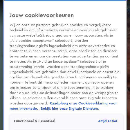
0
seconds
Wolter Kroes geraakt door plots overlijden René Karst
of
Aflevering 324, Seizoen 2025
Jouw cookievoorkeuren
1
minute,
47
Wij en onze
29
partners gebruiken cookies en vergelijkbare
seconds
technieken om informatie te verzamelen over jou als gebruiker
van onze website(s), jouw gedrag en jouw apparaten. Als je
„Alle cookies accepteren” selecteert, worden
trackingtechnologieën ingeschakeld om onze advertenties en
content te kunnen personaliseren, onze producten en diensten
te verbeteren en om de prestaties van advertenties en content
te meten. Als je „Huidige keuze opslaan” selecteert of je
toestemming intrekt, worden deze trackingtechnologieën
uitgeschakeld. We gebruiken dan enkel functionele en essentiële
cookies om de website goed te laten functioneren en veilig te
houden. Je kunt dit menu op ieder moment opnieuw openen
om je keuzes te wijzigen of om je toestemming in te trekken
door op de link Cookie-instellingen onder aan de webpagina te
klikken. Je selecties zullen overal binnen onze Digitale Diensten
worden doorgevoerd.
Raadpleeg onze Cookieverklaring voor
meer informatie.
Bekijk hier onze Digitale Diensten.
Altijd actief
Functioneel & Essentieel