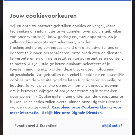
0
seconds
of
Jouw cookievoorkeuren
4
minutes,
5
Wij en onze
29
partners gebruiken cookies en vergelijkbare
seconds
technieken om informatie te verzamelen over jou als gebruiker
van onze website(s), jouw gedrag en jouw apparaten. Als je
„Alle cookies accepteren” selecteert, worden
trackingtechnologieën ingeschakeld om onze advertenties en
content te kunnen personaliseren, onze producten en diensten
te verbeteren en om de prestaties van advertenties en content
te meten. Als je „Huidige keuze opslaan” selecteert of je
toestemming intrekt, worden deze trackingtechnologieën
uitgeschakeld. We gebruiken dan enkel functionele en essentiële
cookies om de website goed te laten functioneren en veilig te
houden. Je kunt dit menu op ieder moment opnieuw openen
om je keuzes te wijzigen of om je toestemming in te trekken
door op de link Cookie-instellingen onder aan de webpagina te
klikken. Je selecties zullen overal binnen onze Digitale Diensten
worden doorgevoerd.
Raadpleeg onze Cookieverklaring voor
meer informatie.
Bekijk hier onze Digitale Diensten.
Altijd actief
Functioneel & Essentieel