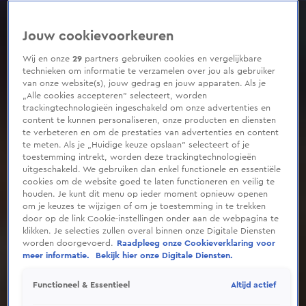
0
seconds
of
Jouw cookievoorkeuren
2
minutes,
9
Wij en onze
29
partners gebruiken cookies en vergelijkbare
seconds
technieken om informatie te verzamelen over jou als gebruiker
van onze website(s), jouw gedrag en jouw apparaten. Als je
„Alle cookies accepteren” selecteert, worden
trackingtechnologieën ingeschakeld om onze advertenties en
content te kunnen personaliseren, onze producten en diensten
te verbeteren en om de prestaties van advertenties en content
te meten. Als je „Huidige keuze opslaan” selecteert of je
toestemming intrekt, worden deze trackingtechnologieën
uitgeschakeld. We gebruiken dan enkel functionele en essentiële
cookies om de website goed te laten functioneren en veilig te
houden. Je kunt dit menu op ieder moment opnieuw openen
om je keuzes te wijzigen of om je toestemming in te trekken
door op de link Cookie-instellingen onder aan de webpagina te
klikken. Je selecties zullen overal binnen onze Digitale Diensten
worden doorgevoerd.
Raadpleeg onze Cookieverklaring voor
meer informatie.
Bekijk hier onze Digitale Diensten.
Altijd actief
Functioneel & Essentieel