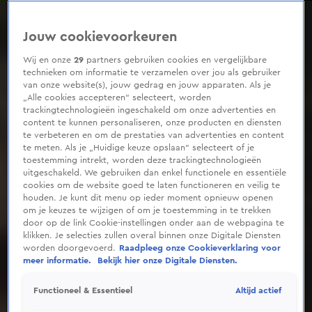
0
seconds
of
Jouw cookievoorkeuren
2
minutes,
15
Wij en onze
29
partners gebruiken cookies en vergelijkbare
seconds
technieken om informatie te verzamelen over jou als gebruiker
van onze website(s), jouw gedrag en jouw apparaten. Als je
„Alle cookies accepteren” selecteert, worden
trackingtechnologieën ingeschakeld om onze advertenties en
content te kunnen personaliseren, onze producten en diensten
te verbeteren en om de prestaties van advertenties en content
te meten. Als je „Huidige keuze opslaan” selecteert of je
toestemming intrekt, worden deze trackingtechnologieën
uitgeschakeld. We gebruiken dan enkel functionele en essentiële
cookies om de website goed te laten functioneren en veilig te
houden. Je kunt dit menu op ieder moment opnieuw openen
om je keuzes te wijzigen of om je toestemming in te trekken
door op de link Cookie-instellingen onder aan de webpagina te
klikken. Je selecties zullen overal binnen onze Digitale Diensten
worden doorgevoerd.
Raadpleeg onze Cookieverklaring voor
meer informatie.
Bekijk hier onze Digitale Diensten.
Altijd actief
Functioneel & Essentieel