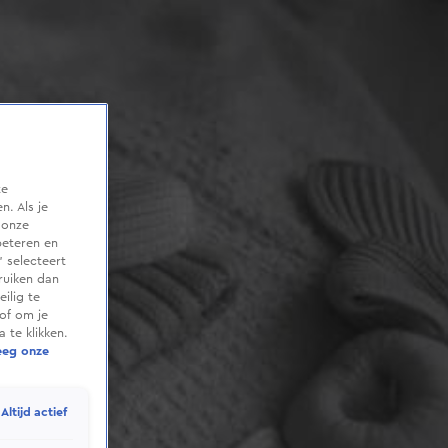
te
. Als je
 onze
beteren en
 selecteert
ruiken dan
ilig te
of om je
 te klikken.
eeg onze
Altijd actief