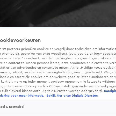
ookievoorkeuren
ze
29
partners gebruiken cookies en vergelijkbare technieken om informatie 
 over jou als gebruiker van onze website(s), jouw gedrag en jouw apparaten
ies accepteren” selecteert, worden trackingtechnologieën ingeschakeld om
es en content te kunnen personaliseren, onze producten en diensten te ver
taties van advertenties en content te meten. Als je „Huidige keuze opslaan”
temming intrekt, worden deze trackingtechnologieën uitgeschakeld. We geb
tionele en essentiële cookies om de website goed te laten functioneren en ve
 kunt dit menu op ieder moment opnieuw openen om je keuzes te wijzigen 
g in te trekken door op de link Cookie-instellingen onder aan de webpagina
es zullen overal binnen onze Digitale Diensten worden doorgevoerd.
Raadpl
laring voor meer informatie.
Bekijk hier onze Digitale Diensten.
eel & Essentieel