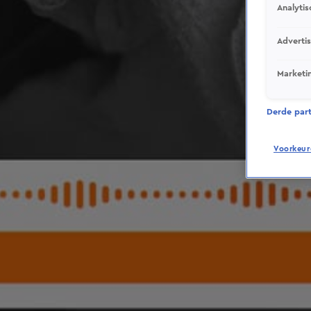
Analytis
Adverti
Marketi
Derde parti
Voorkeur