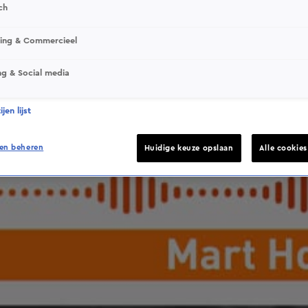
ch
This video file cannot be played.
sing & Commercieel
(Error Code: 232011)
ng & Social media
jen lijst
en beheren
Huidige keuze opslaan
Alle cookie