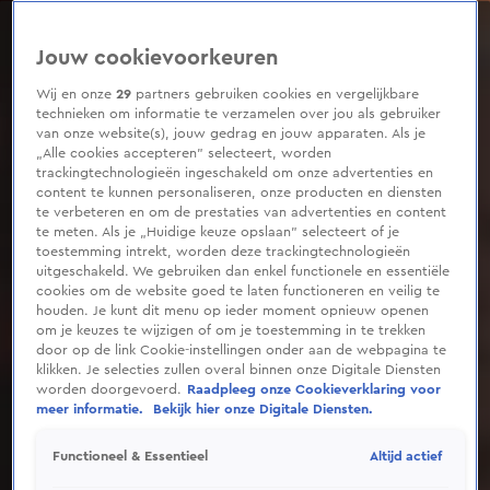
0
seconds
of
Jouw cookievoorkeuren
2
minutes,
11
Wij en onze
29
partners gebruiken cookies en vergelijkbare
seconds
technieken om informatie te verzamelen over jou als gebruiker
van onze website(s), jouw gedrag en jouw apparaten. Als je
„Alle cookies accepteren” selecteert, worden
trackingtechnologieën ingeschakeld om onze advertenties en
content te kunnen personaliseren, onze producten en diensten
te verbeteren en om de prestaties van advertenties en content
te meten. Als je „Huidige keuze opslaan” selecteert of je
toestemming intrekt, worden deze trackingtechnologieën
uitgeschakeld. We gebruiken dan enkel functionele en essentiële
cookies om de website goed te laten functioneren en veilig te
houden. Je kunt dit menu op ieder moment opnieuw openen
om je keuzes te wijzigen of om je toestemming in te trekken
door op de link Cookie-instellingen onder aan de webpagina te
klikken. Je selecties zullen overal binnen onze Digitale Diensten
worden doorgevoerd.
Raadpleeg onze Cookieverklaring voor
meer informatie.
Bekijk hier onze Digitale Diensten.
Altijd actief
Functioneel & Essentieel