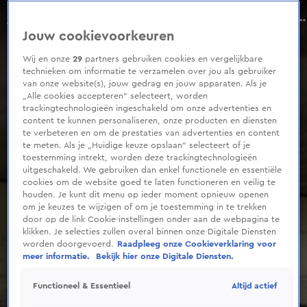
0
seconds
Grote politieaanwezigheid in Ter Apel wegens demonstraties, verschillende groeperingen op de been
of
Aflevering 129, Seizoen 2026
Jouw cookievoorkeuren
45
seconds
Wij en onze
29
partners gebruiken cookies en vergelijkbare
technieken om informatie te verzamelen over jou als gebruiker
van onze website(s), jouw gedrag en jouw apparaten. Als je
„Alle cookies accepteren” selecteert, worden
trackingtechnologieën ingeschakeld om onze advertenties en
content te kunnen personaliseren, onze producten en diensten
te verbeteren en om de prestaties van advertenties en content
te meten. Als je „Huidige keuze opslaan” selecteert of je
toestemming intrekt, worden deze trackingtechnologieën
uitgeschakeld. We gebruiken dan enkel functionele en essentiële
cookies om de website goed te laten functioneren en veilig te
houden. Je kunt dit menu op ieder moment opnieuw openen
om je keuzes te wijzigen of om je toestemming in te trekken
door op de link Cookie-instellingen onder aan de webpagina te
klikken. Je selecties zullen overal binnen onze Digitale Diensten
worden doorgevoerd.
Raadpleeg onze Cookieverklaring voor
meer informatie.
Bekijk hier onze Digitale Diensten.
Altijd actief
Functioneel & Essentieel