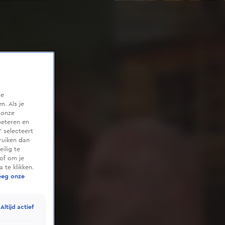
te
. Als je
 onze
beteren en
 selecteert
ruiken dan
ilig te
of om je
 te klikken.
eeg onze
Altijd actief