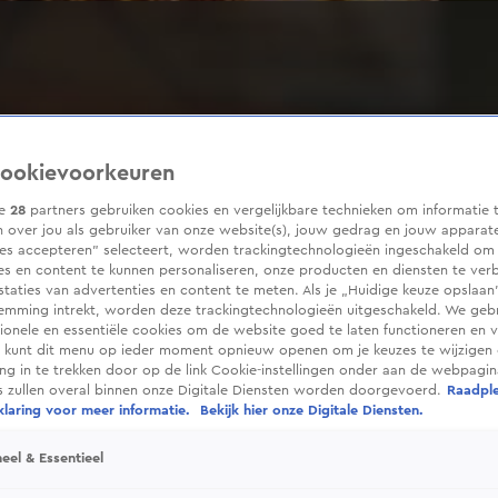
ookievoorkeuren
ze
28
partners gebruiken cookies en vergelijkbare technieken om informatie 
 over jou als gebruiker van onze website(s), jouw gedrag en jouw apparaten
ies accepteren” selecteert, worden trackingtechnologieën ingeschakeld om
es en content te kunnen personaliseren, onze producten en diensten te ver
taties van advertenties en content te meten. Als je „Huidige keuze opslaan”
temming intrekt, worden deze trackingtechnologieën uitgeschakeld. We geb
tionele en essentiële cookies om de website goed te laten functioneren en ve
 kunt dit menu op ieder moment opnieuw openen om je keuzes te wijzigen 
g in te trekken door op de link Cookie-instellingen onder aan de webpagina
es zullen overal binnen onze Digitale Diensten worden doorgevoerd.
Raadpl
laring voor meer informatie.
Bekijk hier onze Digitale Diensten.
eel & Essentieel