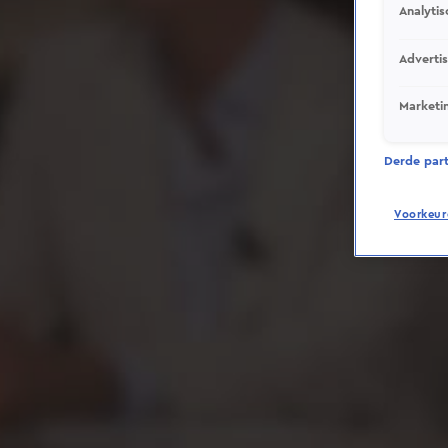
Analytis
Adverti
Marketi
Derde parti
Voorkeur