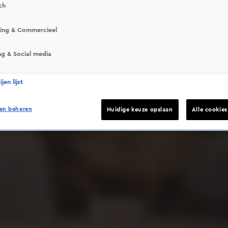
ch
sing & Commercieel
ng & Social media
Deze video is niet beschikbaar op je huidige locatie
jen lijst
en beheren
Huidige keuze opslaan
Alle cookie