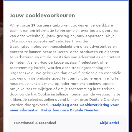
0
seconds
of
Jouw cookievoorkeuren
9
minutes,
27
Wij en onze
29
partners gebruiken cookies en vergelijkbare
seconds
technieken om informatie te verzamelen over jou als gebruiker
van onze website(s), jouw gedrag en jouw apparaten. Als je
„Alle cookies accepteren” selecteert, worden
trackingtechnologieën ingeschakeld om onze advertenties en
content te kunnen personaliseren, onze producten en diensten
te verbeteren en om de prestaties van advertenties en content
te meten. Als je „Huidige keuze opslaan” selecteert of je
toestemming intrekt, worden deze trackingtechnologieën
uitgeschakeld. We gebruiken dan enkel functionele en essentiële
cookies om de website goed te laten functioneren en veilig te
houden. Je kunt dit menu op ieder moment opnieuw openen
om je keuzes te wijzigen of om je toestemming in te trekken
door op de link Cookie-instellingen onder aan de webpagina te
klikken. Je selecties zullen overal binnen onze Digitale Diensten
worden doorgevoerd.
Raadpleeg onze Cookieverklaring voor
meer informatie.
Bekijk hier onze Digitale Diensten.
Altijd actief
Functioneel & Essentieel