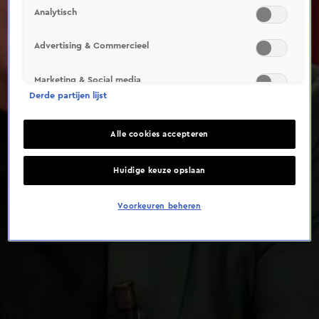
This video file cannot be
Analytisch
played.
(Error Code: 232011)
Advertising & Commercieel
Marketing & Social media
Derde partijen lijst
Alle cookies accepteren
Huidige keuze opslaan
Voorkeuren beheren