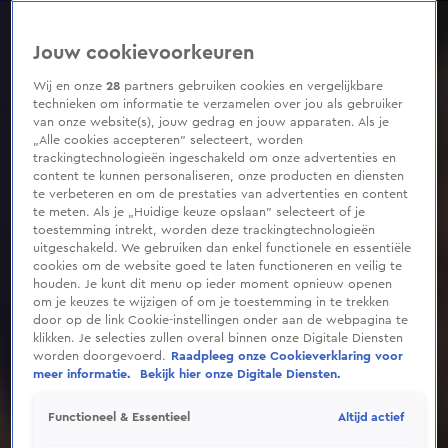
0
seconds
of
Jouw cookievoorkeuren
2
minutes,
36
Wij en onze
28
partners gebruiken cookies en vergelijkbare
seconds
technieken om informatie te verzamelen over jou als gebruiker
van onze website(s), jouw gedrag en jouw apparaten. Als je
„Alle cookies accepteren” selecteert, worden
trackingtechnologieën ingeschakeld om onze advertenties en
content te kunnen personaliseren, onze producten en diensten
te verbeteren en om de prestaties van advertenties en content
te meten. Als je „Huidige keuze opslaan” selecteert of je
toestemming intrekt, worden deze trackingtechnologieën
uitgeschakeld. We gebruiken dan enkel functionele en essentiële
cookies om de website goed te laten functioneren en veilig te
houden. Je kunt dit menu op ieder moment opnieuw openen
om je keuzes te wijzigen of om je toestemming in te trekken
door op de link Cookie-instellingen onder aan de webpagina te
klikken. Je selecties zullen overal binnen onze Digitale Diensten
worden doorgevoerd.
Raadpleeg onze Cookieverklaring voor
meer informatie.
Bekijk hier onze Digitale Diensten.
Altijd actief
Functioneel & Essentieel