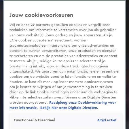
0
seconds
of
Jouw cookievoorkeuren
1
minute,
16
Wij en onze
29
partners gebruiken cookies en vergelijkbare
seconds
technieken om informatie te verzamelen over jou als gebruiker
van onze website(s), jouw gedrag en jouw apparaten. Als je
„Alle cookies accepteren” selecteert, worden
trackingtechnologieën ingeschakeld om onze advertenties en
content te kunnen personaliseren, onze producten en diensten
te verbeteren en om de prestaties van advertenties en content
te meten. Als je „Huidige keuze opslaan” selecteert of je
toestemming intrekt, worden deze trackingtechnologieën
uitgeschakeld. We gebruiken dan enkel functionele en essentiële
cookies om de website goed te laten functioneren en veilig te
houden. Je kunt dit menu op ieder moment opnieuw openen
om je keuzes te wijzigen of om je toestemming in te trekken
door op de link Cookie-instellingen onder aan de webpagina te
klikken. Je selecties zullen overal binnen onze Digitale Diensten
worden doorgevoerd.
Raadpleeg onze Cookieverklaring voor
meer informatie.
Bekijk hier onze Digitale Diensten.
Altijd actief
Functioneel & Essentieel