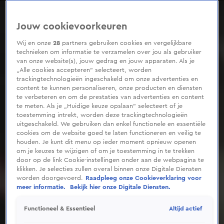
0
seconds
of
Jouw cookievoorkeuren
35
seconds
Wij en onze
28
partners gebruiken cookies en vergelijkbare
technieken om informatie te verzamelen over jou als gebruiker
van onze website(s), jouw gedrag en jouw apparaten. Als je
„Alle cookies accepteren” selecteert, worden
trackingtechnologieën ingeschakeld om onze advertenties en
content te kunnen personaliseren, onze producten en diensten
te verbeteren en om de prestaties van advertenties en content
te meten. Als je „Huidige keuze opslaan” selecteert of je
toestemming intrekt, worden deze trackingtechnologieën
uitgeschakeld. We gebruiken dan enkel functionele en essentiële
cookies om de website goed te laten functioneren en veilig te
houden. Je kunt dit menu op ieder moment opnieuw openen
om je keuzes te wijzigen of om je toestemming in te trekken
door op de link Cookie-instellingen onder aan de webpagina te
klikken. Je selecties zullen overal binnen onze Digitale Diensten
worden doorgevoerd.
Raadpleeg onze Cookieverklaring voor
meer informatie.
Bekijk hier onze Digitale Diensten.
Altijd actief
Functioneel & Essentieel