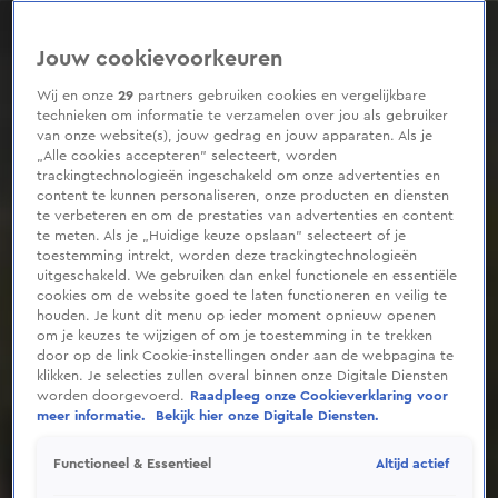
0
seconds
of
Jouw cookievoorkeuren
57
seconds
Wij en onze
29
partners gebruiken cookies en vergelijkbare
technieken om informatie te verzamelen over jou als gebruiker
van onze website(s), jouw gedrag en jouw apparaten. Als je
„Alle cookies accepteren” selecteert, worden
trackingtechnologieën ingeschakeld om onze advertenties en
content te kunnen personaliseren, onze producten en diensten
te verbeteren en om de prestaties van advertenties en content
te meten. Als je „Huidige keuze opslaan” selecteert of je
toestemming intrekt, worden deze trackingtechnologieën
uitgeschakeld. We gebruiken dan enkel functionele en essentiële
cookies om de website goed te laten functioneren en veilig te
houden. Je kunt dit menu op ieder moment opnieuw openen
om je keuzes te wijzigen of om je toestemming in te trekken
door op de link Cookie-instellingen onder aan de webpagina te
klikken. Je selecties zullen overal binnen onze Digitale Diensten
worden doorgevoerd.
Raadpleeg onze Cookieverklaring voor
meer informatie.
Bekijk hier onze Digitale Diensten.
Altijd actief
Functioneel & Essentieel