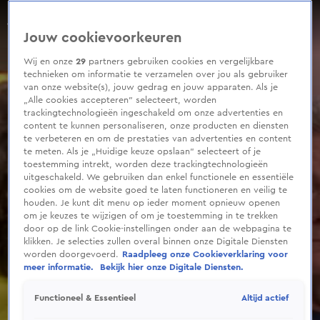
0
seconds
Harry en Meghan geen vrienden meer met familie Beckham
of
Jouw cookievoorkeuren
5
minutes,
29
Wij en onze
29
partners gebruiken cookies en vergelijkbare
seconds
technieken om informatie te verzamelen over jou als gebruiker
van onze website(s), jouw gedrag en jouw apparaten. Als je
„Alle cookies accepteren” selecteert, worden
trackingtechnologieën ingeschakeld om onze advertenties en
content te kunnen personaliseren, onze producten en diensten
te verbeteren en om de prestaties van advertenties en content
te meten. Als je „Huidige keuze opslaan” selecteert of je
toestemming intrekt, worden deze trackingtechnologieën
uitgeschakeld. We gebruiken dan enkel functionele en essentiële
cookies om de website goed te laten functioneren en veilig te
houden. Je kunt dit menu op ieder moment opnieuw openen
om je keuzes te wijzigen of om je toestemming in te trekken
door op de link Cookie-instellingen onder aan de webpagina te
klikken. Je selecties zullen overal binnen onze Digitale Diensten
worden doorgevoerd.
Raadpleeg onze Cookieverklaring voor
meer informatie.
Bekijk hier onze Digitale Diensten.
Altijd actief
Functioneel & Essentieel