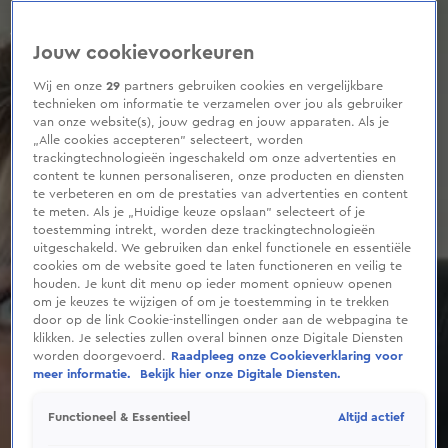
0
seconds
of
Jouw cookievoorkeuren
55
seconds
Wij en onze
29
partners gebruiken cookies en vergelijkbare
technieken om informatie te verzamelen over jou als gebruiker
van onze website(s), jouw gedrag en jouw apparaten. Als je
„Alle cookies accepteren” selecteert, worden
trackingtechnologieën ingeschakeld om onze advertenties en
content te kunnen personaliseren, onze producten en diensten
te verbeteren en om de prestaties van advertenties en content
te meten. Als je „Huidige keuze opslaan” selecteert of je
toestemming intrekt, worden deze trackingtechnologieën
uitgeschakeld. We gebruiken dan enkel functionele en essentiële
cookies om de website goed te laten functioneren en veilig te
houden. Je kunt dit menu op ieder moment opnieuw openen
om je keuzes te wijzigen of om je toestemming in te trekken
door op de link Cookie-instellingen onder aan de webpagina te
klikken. Je selecties zullen overal binnen onze Digitale Diensten
worden doorgevoerd.
Raadpleeg onze Cookieverklaring voor
meer informatie.
Bekijk hier onze Digitale Diensten.
Altijd actief
Functioneel & Essentieel