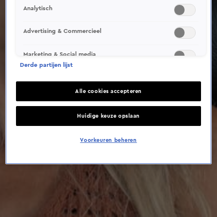
This video file cannot be
Analytisch
played.
(Error Code: 232011)
Advertising & Commercieel
Marketing & Social media
Derde partijen lijst
Alle cookies accepteren
Huidige keuze opslaan
Voorkeuren beheren