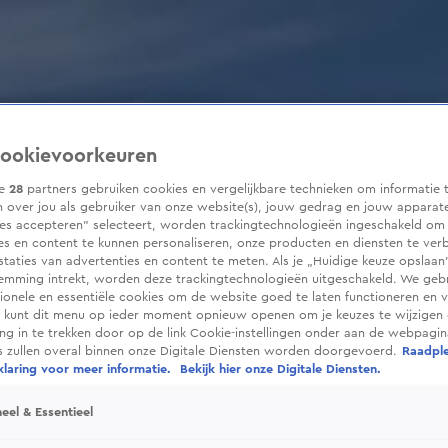
ookievoorkeuren
ze
28
partners gebruiken cookies en vergelijkbare technieken om informatie 
 over jou als gebruiker van onze website(s), jouw gedrag en jouw apparaten
ies accepteren” selecteert, worden trackingtechnologieën ingeschakeld om
es en content te kunnen personaliseren, onze producten en diensten te ver
taties van advertenties en content te meten. Als je „Huidige keuze opslaan”
temming intrekt, worden deze trackingtechnologieën uitgeschakeld. We geb
tionele en essentiële cookies om de website goed te laten functioneren en ve
 kunt dit menu op ieder moment opnieuw openen om je keuzes te wijzigen 
g in te trekken door op de link Cookie-instellingen onder aan de webpagina
es zullen overal binnen onze Digitale Diensten worden doorgevoerd.
Raadpl
laring voor meer informatie.
Bekijk hier onze Digitale Diensten.
eel & Essentieel