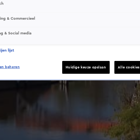
ch
This video file cannot be played.
sing & Commercieel
(Error Code: 232011)
ng & Social media
jen lijst
en beheren
Huidige keuze opslaan
Alle cookie