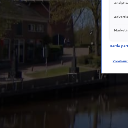
Analytis
Adverti
Marketi
Derde parti
Voorkeur