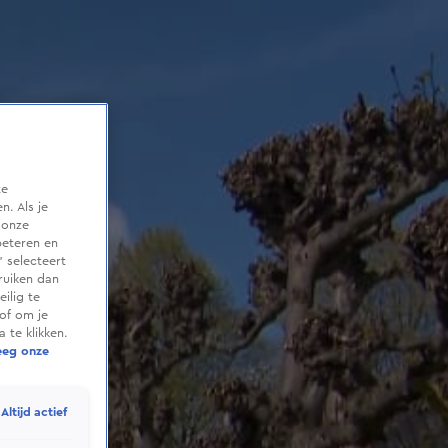
te
. Als je
 onze
beteren en
 selecteert
ruiken dan
ilig te
of om je
 te klikken.
eeg onze
Altijd actief