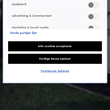
This video file cannot be
Analytisch
played.
(Error Code: 232011)
Advertising & Commercieel
Marketing & Social media
Derde partijen lijst
Alle cookies accepteren
Huidige keuze opslaan
Voorkeuren beheren