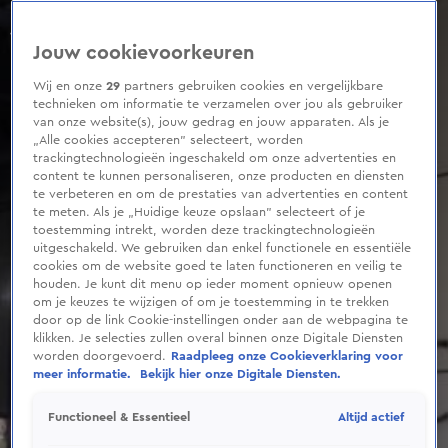
0
seconds
of
Jouw cookievoorkeuren
39
seconds
Wij en onze
29
partners gebruiken cookies en vergelijkbare
technieken om informatie te verzamelen over jou als gebruiker
van onze website(s), jouw gedrag en jouw apparaten. Als je
„Alle cookies accepteren” selecteert, worden
trackingtechnologieën ingeschakeld om onze advertenties en
content te kunnen personaliseren, onze producten en diensten
te verbeteren en om de prestaties van advertenties en content
te meten. Als je „Huidige keuze opslaan” selecteert of je
toestemming intrekt, worden deze trackingtechnologieën
uitgeschakeld. We gebruiken dan enkel functionele en essentiële
cookies om de website goed te laten functioneren en veilig te
houden. Je kunt dit menu op ieder moment opnieuw openen
om je keuzes te wijzigen of om je toestemming in te trekken
door op de link Cookie-instellingen onder aan de webpagina te
klikken. Je selecties zullen overal binnen onze Digitale Diensten
worden doorgevoerd.
Raadpleeg onze Cookieverklaring voor
meer informatie.
Bekijk hier onze Digitale Diensten.
Altijd actief
Functioneel & Essentieel