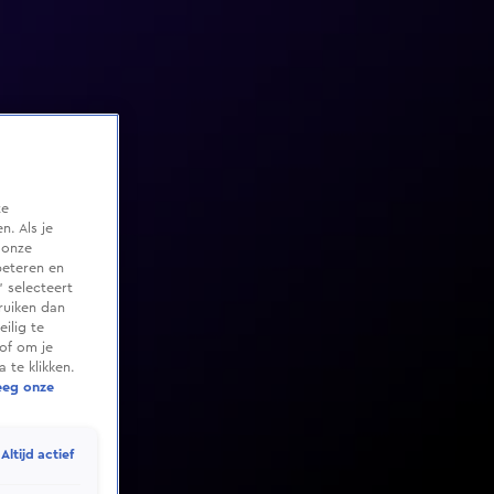
te
. Als je
 onze
beteren en
 selecteert
ruiken dan
ilig te
of om je
 te klikken.
eeg onze
Altijd actief