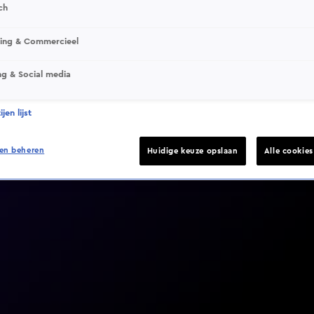
ch
sing & Commercieel
ng & Social media
Video helaas niet gevonden
jen lijst
en beheren
Huidige keuze opslaan
Alle cookie