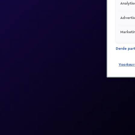
Analytis
Adverti
Marketi
Derde parti
Voorkeur