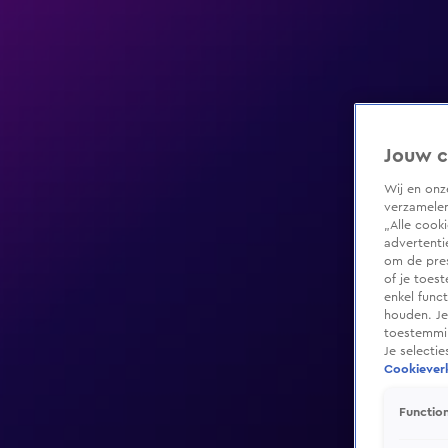
Jouw c
Wij en on
verzamelen
„Alle cook
advertenti
om de pres
of je toes
enkel func
houden. Je
toestemmin
Je selecti
Cookieverk
Function