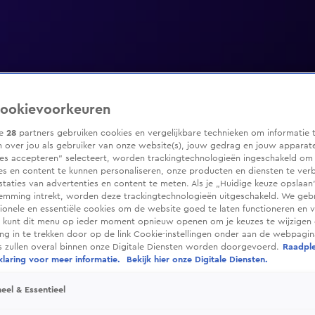
ookievoorkeuren
ze
28
partners gebruiken cookies en vergelijkbare technieken om informatie 
 over jou als gebruiker van onze website(s), jouw gedrag en jouw apparaten
ies accepteren” selecteert, worden trackingtechnologieën ingeschakeld om
es en content te kunnen personaliseren, onze producten en diensten te ver
taties van advertenties en content te meten. Als je „Huidige keuze opslaan”
temming intrekt, worden deze trackingtechnologieën uitgeschakeld. We geb
tionele en essentiële cookies om de website goed te laten functioneren en ve
 kunt dit menu op ieder moment opnieuw openen om je keuzes te wijzigen 
g in te trekken door op de link Cookie-instellingen onder aan de webpagina
es zullen overal binnen onze Digitale Diensten worden doorgevoerd.
Raadpl
laring voor meer informatie.
Bekijk hier onze Digitale Diensten.
eel & Essentieel