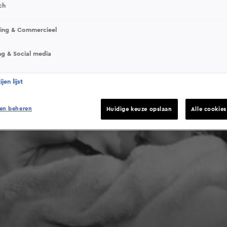
ch
sing & Commercieel
ng & Social media
jen lijst
en beheren
Huidige keuze opslaan
Alle cookie