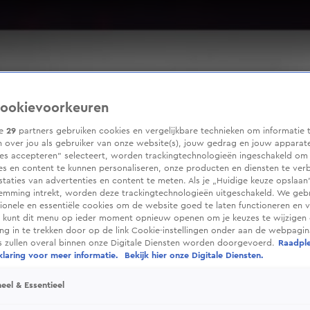
ookievoorkeuren
ze
29
partners gebruiken cookies en vergelijkbare technieken om informatie 
 over jou als gebruiker van onze website(s), jouw gedrag en jouw apparaten
ies accepteren” selecteert, worden trackingtechnologieën ingeschakeld om
es en content te kunnen personaliseren, onze producten en diensten te ver
taties van advertenties en content te meten. Als je „Huidige keuze opslaan”
temming intrekt, worden deze trackingtechnologieën uitgeschakeld. We geb
tionele en essentiële cookies om de website goed te laten functioneren en ve
 kunt dit menu op ieder moment opnieuw openen om je keuzes te wijzigen 
g in te trekken door op de link Cookie-instellingen onder aan de webpagina
es zullen overal binnen onze Digitale Diensten worden doorgevoerd.
Raadpl
laring voor meer informatie.
Bekijk hier onze Digitale Diensten.
eel & Essentieel