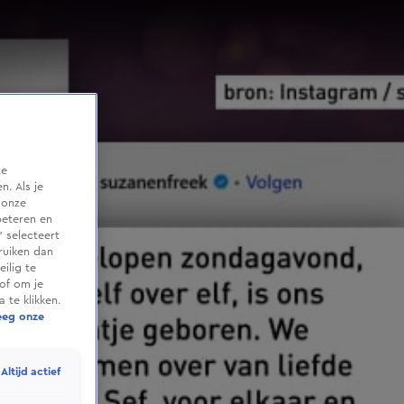
te
. Als je
 onze
beteren en
 selecteert
ruiken dan
ilig te
of om je
 te klikken.
eeg onze
Altijd actief