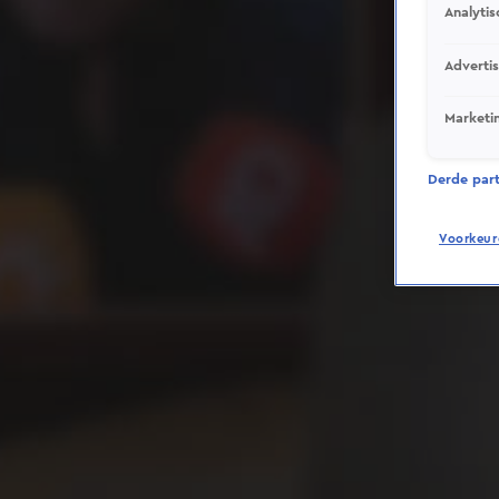
Analytis
Adverti
Marketi
Derde parti
Voorkeur