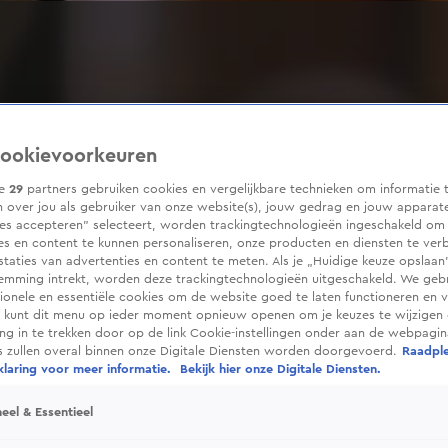
ookievoorkeuren
ze
29
partners gebruiken cookies en vergelijkbare technieken om informatie 
 over jou als gebruiker van onze website(s), jouw gedrag en jouw apparaten
ies accepteren” selecteert, worden trackingtechnologieën ingeschakeld om
es en content te kunnen personaliseren, onze producten en diensten te ver
taties van advertenties en content te meten. Als je „Huidige keuze opslaan”
temming intrekt, worden deze trackingtechnologieën uitgeschakeld. We geb
tionele en essentiële cookies om de website goed te laten functioneren en ve
 kunt dit menu op ieder moment opnieuw openen om je keuzes te wijzigen 
g in te trekken door op de link Cookie-instellingen onder aan de webpagina
es zullen overal binnen onze Digitale Diensten worden doorgevoerd.
Raadpl
laring voor meer informatie.
Bekijk hier onze Digitale Diensten.
eel & Essentieel