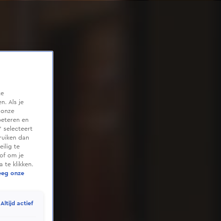
te
. Als je
 onze
beteren en
 selecteert
ruiken dan
ilig te
of om je
 te klikken.
eeg onze
Altijd actief