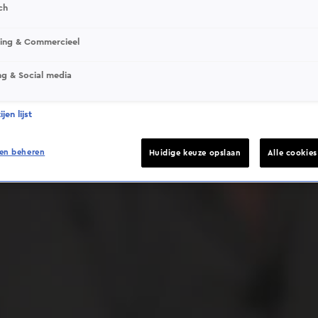
ch
sing & Commercieel
ng & Social media
Deze video is niet beschikbaar op je huidige locatie
jen lijst
en beheren
Huidige keuze opslaan
Alle cookie