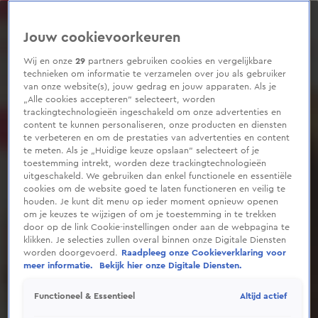
0
seconds
of
Jouw cookievoorkeuren
2
minutes,
7
Wij en onze
29
partners gebruiken cookies en vergelijkbare
seconds
technieken om informatie te verzamelen over jou als gebruiker
van onze website(s), jouw gedrag en jouw apparaten. Als je
„Alle cookies accepteren” selecteert, worden
trackingtechnologieën ingeschakeld om onze advertenties en
content te kunnen personaliseren, onze producten en diensten
te verbeteren en om de prestaties van advertenties en content
te meten. Als je „Huidige keuze opslaan” selecteert of je
toestemming intrekt, worden deze trackingtechnologieën
uitgeschakeld. We gebruiken dan enkel functionele en essentiële
cookies om de website goed te laten functioneren en veilig te
houden. Je kunt dit menu op ieder moment opnieuw openen
om je keuzes te wijzigen of om je toestemming in te trekken
door op de link Cookie-instellingen onder aan de webpagina te
klikken. Je selecties zullen overal binnen onze Digitale Diensten
worden doorgevoerd.
Raadpleeg onze Cookieverklaring voor
meer informatie.
Bekijk hier onze Digitale Diensten.
Altijd actief
Functioneel & Essentieel