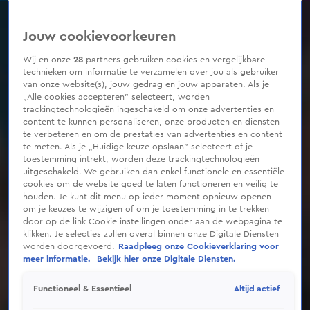
0
seconds
of
Jouw cookievoorkeuren
4
minutes,
28
Wij en onze
28
partners gebruiken cookies en vergelijkbare
seconds
technieken om informatie te verzamelen over jou als gebruiker
van onze website(s), jouw gedrag en jouw apparaten. Als je
„Alle cookies accepteren” selecteert, worden
trackingtechnologieën ingeschakeld om onze advertenties en
content te kunnen personaliseren, onze producten en diensten
te verbeteren en om de prestaties van advertenties en content
te meten. Als je „Huidige keuze opslaan” selecteert of je
toestemming intrekt, worden deze trackingtechnologieën
uitgeschakeld. We gebruiken dan enkel functionele en essentiële
cookies om de website goed te laten functioneren en veilig te
houden. Je kunt dit menu op ieder moment opnieuw openen
om je keuzes te wijzigen of om je toestemming in te trekken
door op de link Cookie-instellingen onder aan de webpagina te
klikken. Je selecties zullen overal binnen onze Digitale Diensten
worden doorgevoerd.
Raadpleeg onze Cookieverklaring voor
meer informatie.
Bekijk hier onze Digitale Diensten.
Altijd actief
Functioneel & Essentieel