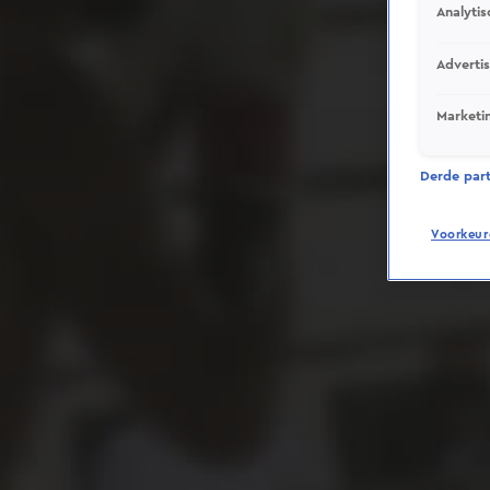
Analytis
Adverti
Marketi
Derde parti
Voorkeur