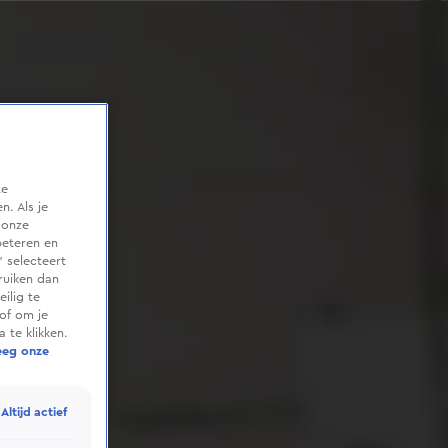
te
. Als je
 onze
beteren en
 selecteert
ruiken dan
ilig te
of om je
 te klikken.
eeg onze
Altijd actief