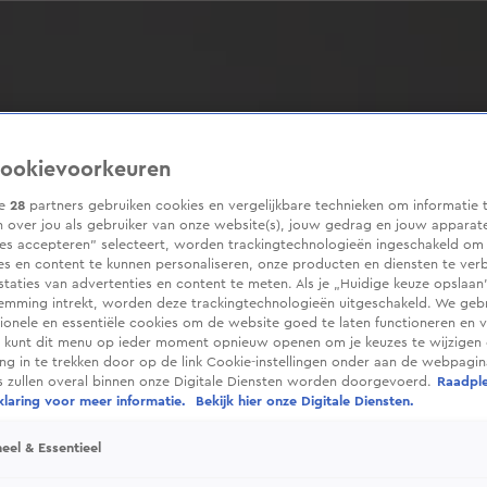
ookievoorkeuren
ze
28
partners gebruiken cookies en vergelijkbare technieken om informatie 
 over jou als gebruiker van onze website(s), jouw gedrag en jouw apparaten
ies accepteren” selecteert, worden trackingtechnologieën ingeschakeld om
es en content te kunnen personaliseren, onze producten en diensten te ver
taties van advertenties en content te meten. Als je „Huidige keuze opslaan”
temming intrekt, worden deze trackingtechnologieën uitgeschakeld. We geb
tionele en essentiële cookies om de website goed te laten functioneren en ve
 kunt dit menu op ieder moment opnieuw openen om je keuzes te wijzigen 
g in te trekken door op de link Cookie-instellingen onder aan de webpagina
es zullen overal binnen onze Digitale Diensten worden doorgevoerd.
Raadpl
laring voor meer informatie.
Bekijk hier onze Digitale Diensten.
eel & Essentieel