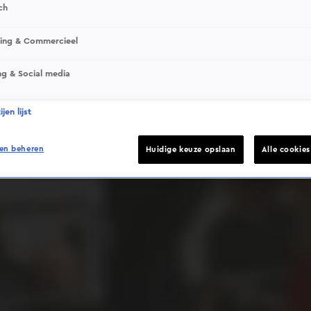
ch
sing & Commercieel
ng & Social media
Deze video is niet beschikbaar op je huidige locatie
jen lijst
en beheren
Huidige keuze opslaan
Alle cookie