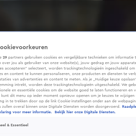
ookievoorkeuren
ze
29
partners gebruiken cookies en vergelijkbare technieken om informatie 
 over jou als gebruiker van onze website(s), jouw gedrag en jouw apparaten
ies accepteren” selecteert, worden trackingtechnologieën ingeschakeld om
es en content te kunnen personaliseren, onze producten en diensten te ver
taties van advertenties en content te meten. Als je „Huidige keuze opslaan”
temming intrekt, worden deze trackingtechnologieën uitgeschakeld. We geb
tionele en essentiële cookies om de website goed te laten functioneren en ve
 kunt dit menu op ieder moment opnieuw openen om je keuzes te wijzigen 
g in te trekken door op de link Cookie-instellingen onder aan de webpagina
es zullen overal binnen onze Digitale Diensten worden doorgevoerd.
Raadpl
laring voor meer informatie.
Bekijk hier onze Digitale Diensten.
eel & Essentieel