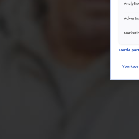
Analytis
Adverti
Marketi
Derde parti
Voorkeur