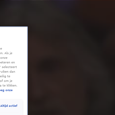
te
. Als je
 onze
beteren en
 selecteert
ruiken dan
ilig te
of om je
 te klikken.
eeg onze
Altijd actief