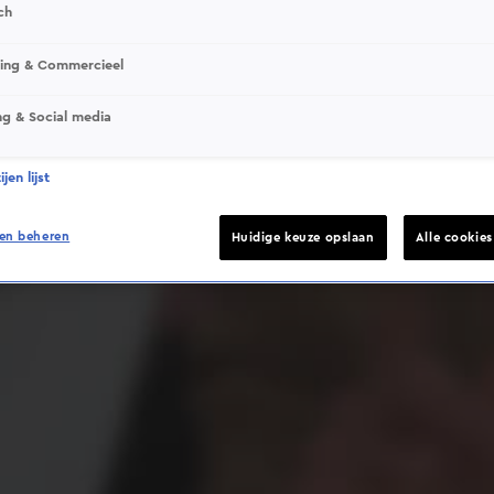
ch
sing & Commercieel
ng & Social media
Deze video is niet beschikbaar op je huidige locatie
jen lijst
en beheren
Huidige keuze opslaan
Alle cookie