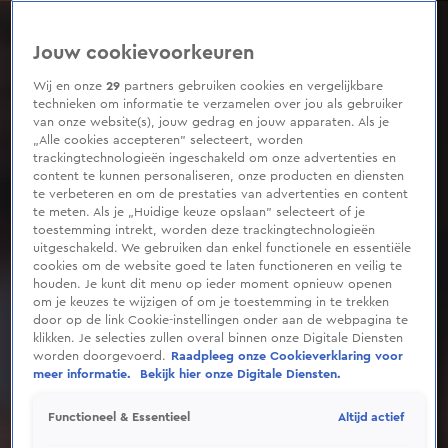
0
seconds
of
Jouw cookievoorkeuren
4
minutes,
56
Wij en onze
29
partners gebruiken cookies en vergelijkbare
seconds
technieken om informatie te verzamelen over jou als gebruiker
van onze website(s), jouw gedrag en jouw apparaten. Als je
„Alle cookies accepteren” selecteert, worden
trackingtechnologieën ingeschakeld om onze advertenties en
content te kunnen personaliseren, onze producten en diensten
te verbeteren en om de prestaties van advertenties en content
te meten. Als je „Huidige keuze opslaan” selecteert of je
toestemming intrekt, worden deze trackingtechnologieën
uitgeschakeld. We gebruiken dan enkel functionele en essentiële
cookies om de website goed te laten functioneren en veilig te
houden. Je kunt dit menu op ieder moment opnieuw openen
om je keuzes te wijzigen of om je toestemming in te trekken
door op de link Cookie-instellingen onder aan de webpagina te
klikken. Je selecties zullen overal binnen onze Digitale Diensten
worden doorgevoerd.
Raadpleeg onze Cookieverklaring voor
meer informatie.
Bekijk hier onze Digitale Diensten.
Altijd actief
Functioneel & Essentieel