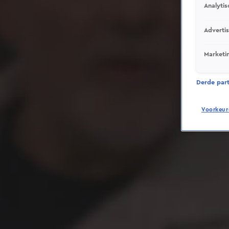
Analytis
Adverti
Marketi
Derde parti
Voorkeur