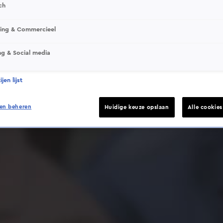
ch
sing & Commercieel
ng & Social media
Deze video is niet beschikbaar op je huidige locatie
jen lijst
en beheren
Huidige keuze opslaan
Alle cookie