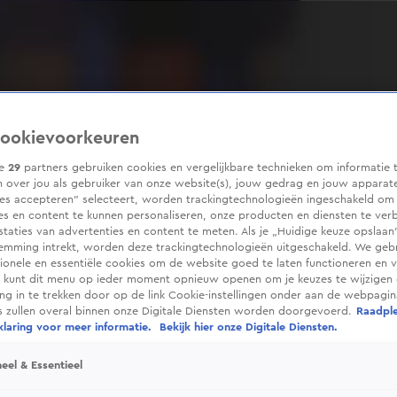
ookievoorkeuren
ze
29
partners gebruiken cookies en vergelijkbare technieken om informatie 
 over jou als gebruiker van onze website(s), jouw gedrag en jouw apparaten
ies accepteren” selecteert, worden trackingtechnologieën ingeschakeld om
es en content te kunnen personaliseren, onze producten en diensten te ver
taties van advertenties en content te meten. Als je „Huidige keuze opslaan”
temming intrekt, worden deze trackingtechnologieën uitgeschakeld. We geb
tionele en essentiële cookies om de website goed te laten functioneren en ve
 kunt dit menu op ieder moment opnieuw openen om je keuzes te wijzigen 
g in te trekken door op de link Cookie-instellingen onder aan de webpagina
es zullen overal binnen onze Digitale Diensten worden doorgevoerd.
Raadpl
laring voor meer informatie.
Bekijk hier onze Digitale Diensten.
eel & Essentieel