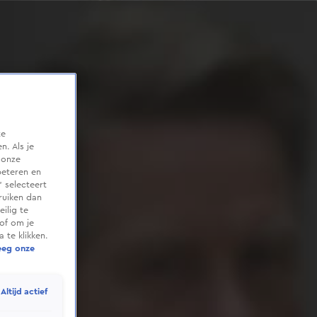
te
. Als je
 onze
beteren en
 selecteert
ruiken dan
ilig te
of om je
 te klikken.
eeg onze
Altijd actief