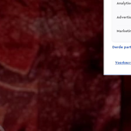
Analytis
Adverti
Marketi
Derde parti
Voorkeur