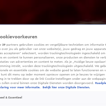
ookievoorkeuren
ze
29
partners gebruiken cookies en vergelijkbare technieken om informatie 
 over jou als gebruiker van onze website(s), jouw gedrag en jouw apparaten
ies accepteren” selecteert, worden trackingtechnologieën ingeschakeld om
es en content te kunnen personaliseren, onze producten en diensten te ver
taties van advertenties en content te meten. Als je „Huidige keuze opslaan”
temming intrekt, worden deze trackingtechnologieën uitgeschakeld. We geb
tionele en essentiële cookies om de website goed te laten functioneren en ve
 kunt dit menu op ieder moment opnieuw openen om je keuzes te wijzigen 
g in te trekken door op de link Cookie-instellingen onder aan de webpagina
es zullen overal binnen onze Digitale Diensten worden doorgevoerd.
Raadpl
laring voor meer informatie.
Bekijk hier onze Digitale Diensten.
eel & Essentieel