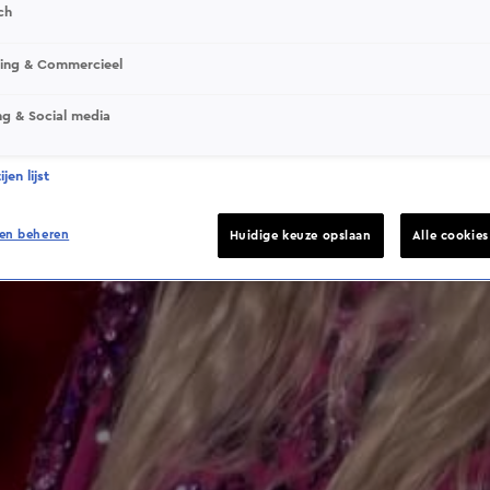
ch
This video file cannot be played.
sing & Commercieel
(Error Code: 232011)
ng & Social media
jen lijst
en beheren
Huidige keuze opslaan
Alle cookie