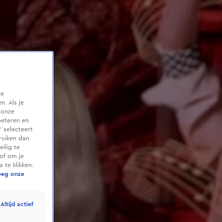
te
. Als je
 onze
beteren en
 selecteert
ruiken dan
ilig te
of om je
 te klikken.
eeg onze
Altijd actief