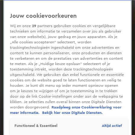
0
seconds
of
Jouw cookievoorkeuren
2
minutes,
19
Wij en onze
29
partners gebruiken cookies en vergelijkbare
seconds
technieken om informatie te verzamelen over jou als gebruiker
van onze website(s), jouw gedrag en jouw apparaten. Als je
„Alle cookies accepteren” selecteert, worden
trackingtechnologieën ingeschakeld om onze advertenties en
content te kunnen personaliseren, onze producten en diensten
te verbeteren en om de prestaties van advertenties en content
te meten. Als je „Huidige keuze opslaan” selecteert of je
toestemming intrekt, worden deze trackingtechnologieën
uitgeschakeld. We gebruiken dan enkel functionele en essentiële
cookies om de website goed te laten functioneren en veilig te
houden. Je kunt dit menu op ieder moment opnieuw openen
om je keuzes te wijzigen of om je toestemming in te trekken
door op de link Cookie-instellingen onder aan de webpagina te
klikken. Je selecties zullen overal binnen onze Digitale Diensten
worden doorgevoerd.
Raadpleeg onze Cookieverklaring voor
meer informatie.
Bekijk hier onze Digitale Diensten.
Altijd actief
Functioneel & Essentieel