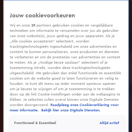
0
seconds
of
Jouw cookievoorkeuren
4
minutes,
41
Wij en onze
29
partners gebruiken cookies en vergelijkbare
seconds
technieken om informatie te verzamelen over jou als gebruiker
van onze website(s), jouw gedrag en jouw apparaten. Als je
„Alle cookies accepteren” selecteert, worden
trackingtechnologieën ingeschakeld om onze advertenties en
content te kunnen personaliseren, onze producten en diensten
te verbeteren en om de prestaties van advertenties en content
te meten. Als je „Huidige keuze opslaan” selecteert of je
toestemming intrekt, worden deze trackingtechnologieën
uitgeschakeld. We gebruiken dan enkel functionele en essentiële
cookies om de website goed te laten functioneren en veilig te
houden. Je kunt dit menu op ieder moment opnieuw openen
om je keuzes te wijzigen of om je toestemming in te trekken
door op de link Cookie-instellingen onder aan de webpagina te
klikken. Je selecties zullen overal binnen onze Digitale Diensten
worden doorgevoerd.
Raadpleeg onze Cookieverklaring voor
meer informatie.
Bekijk hier onze Digitale Diensten.
Altijd actief
Functioneel & Essentieel