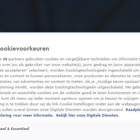
ookievoorkeuren
ze
28
partners gebruiken cookies en vergelijkbare technieken om informatie 
 over jou als gebruiker van onze website(s), jouw gedrag en jouw apparaten
ies accepteren” selecteert, worden trackingtechnologieën ingeschakeld om
es en content te kunnen personaliseren, onze producten en diensten te ver
taties van advertenties en content te meten. Als je „Huidige keuze opslaan”
temming intrekt, worden deze trackingtechnologieën uitgeschakeld. We geb
tionele en essentiële cookies om de website goed te laten functioneren en ve
 kunt dit menu op ieder moment opnieuw openen om je keuzes te wijzigen 
g in te trekken door op de link Cookie-instellingen onder aan de webpagina
es zullen overal binnen onze Digitale Diensten worden doorgevoerd.
Raadpl
laring voor meer informatie.
Bekijk hier onze Digitale Diensten.
eel & Essentieel