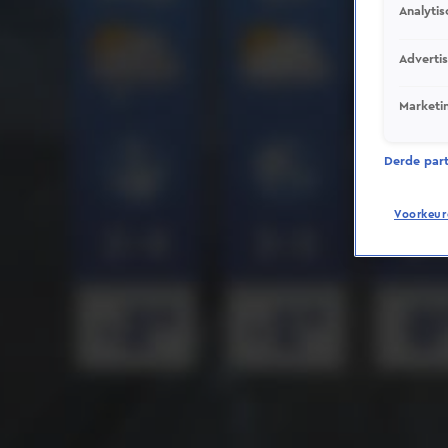
Analytis
Adverti
Marketi
Derde parti
Voorkeur