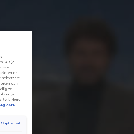
te
. Als je
 onze
beteren en
 selecteert
ruiken dan
ilig te
of om je
 te klikken.
eeg onze
Altijd actief