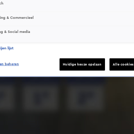
ch
sing & Commercieel
ng & Social media
Deze video is niet beschikbaar op je huidige locatie
jen lijst
en beheren
Huidige keuze opslaan
Alle cookie