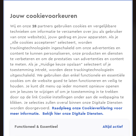
0
seconds
of
Jouw cookievoorkeuren
1
minute,
28
Wij en onze
28
partners gebruiken cookies en vergelijkbare
seconds
technieken om informatie te verzamelen over jou als gebruiker
van onze website(s), jouw gedrag en jouw apparaten. Als je
„Alle cookies accepteren” selecteert, worden
trackingtechnologieën ingeschakeld om onze advertenties en
content te kunnen personaliseren, onze producten en diensten
te verbeteren en om de prestaties van advertenties en content
te meten. Als je „Huidige keuze opslaan” selecteert of je
toestemming intrekt, worden deze trackingtechnologieën
uitgeschakeld. We gebruiken dan enkel functionele en essentiële
cookies om de website goed te laten functioneren en veilig te
houden. Je kunt dit menu op ieder moment opnieuw openen
om je keuzes te wijzigen of om je toestemming in te trekken
door op de link Cookie-instellingen onder aan de webpagina te
klikken. Je selecties zullen overal binnen onze Digitale Diensten
worden doorgevoerd.
Raadpleeg onze Cookieverklaring voor
meer informatie.
Bekijk hier onze Digitale Diensten.
Altijd actief
Functioneel & Essentieel