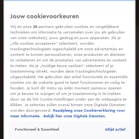
0
seconds
of
Jouw cookievoorkeuren
1
minute,
28
Wij en onze
28
partners gebruiken cookies en vergelijkbare
seconds
technieken om informatie te verzamelen over jou als gebruiker
van onze website(s), jouw gedrag en jouw apparaten. Als je
„Alle cookies accepteren” selecteert, worden
trackingtechnologieën ingeschakeld om onze advertenties en
content te kunnen personaliseren, onze producten en diensten
te verbeteren en om de prestaties van advertenties en content
te meten. Als je „Huidige keuze opslaan” selecteert of je
toestemming intrekt, worden deze trackingtechnologieën
uitgeschakeld. We gebruiken dan enkel functionele en essentiële
cookies om de website goed te laten functioneren en veilig te
houden. Je kunt dit menu op ieder moment opnieuw openen
om je keuzes te wijzigen of om je toestemming in te trekken
door op de link Cookie-instellingen onder aan de webpagina te
klikken. Je selecties zullen overal binnen onze Digitale Diensten
worden doorgevoerd.
Raadpleeg onze Cookieverklaring voor
meer informatie.
Bekijk hier onze Digitale Diensten.
Altijd actief
Functioneel & Essentieel