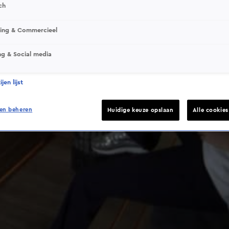
ch
sing & Commercieel
ng & Social media
jen lijst
en beheren
Huidige keuze opslaan
Alle cookie