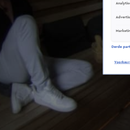
Analytis
Adverti
Marketi
Derde parti
Voorkeur