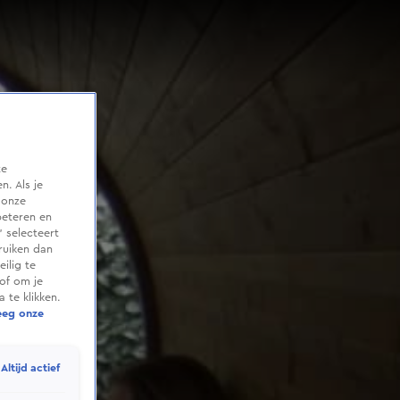
te
. Als je
 onze
beteren en
 selecteert
ruiken dan
ilig te
of om je
 te klikken.
eeg onze
Altijd actief