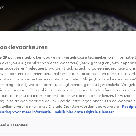
n?
ookievoorkeuren
ze
29
partners gebruiken cookies en vergelijkbare technieken om informatie 
 over jou als gebruiker van onze website(s), jouw gedrag en jouw apparaten
ies accepteren” selecteert, worden trackingtechnologieën ingeschakeld om
es en content te kunnen personaliseren, onze producten en diensten te ver
taties van advertenties en content te meten. Als je „Huidige keuze opslaan”
temming intrekt, worden deze trackingtechnologieën uitgeschakeld. We geb
tionele en essentiële cookies om de website goed te laten functioneren en ve
 kunt dit menu op ieder moment opnieuw openen om je keuzes te wijzigen 
g in te trekken door op de link Cookie-instellingen onder aan de webpagina
es zullen overal binnen onze Digitale Diensten worden doorgevoerd.
Raadpl
laring voor meer informatie.
Bekijk hier onze Digitale Diensten.
eel & Essentieel