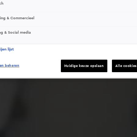
ch
sing & Commercieel
ng & Social media
Deze video is niet beschikbaar op je huidige locatie
jen lijst
en beheren
Huidige keuze opslaan
Alle cookie