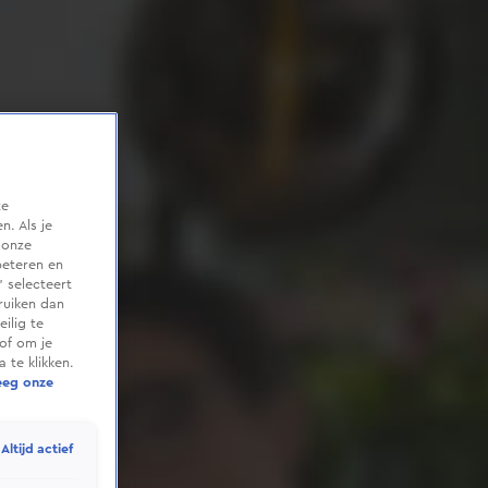
te
. Als je
 onze
beteren en
 selecteert
ruiken dan
ilig te
of om je
 te klikken.
eeg onze
Altijd actief