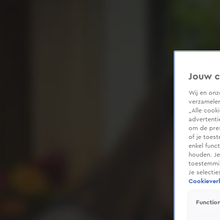
Jouw c
Wij en on
verzamelen
„Alle cook
advertenti
om de pres
of je toes
enkel func
houden. Je
toestemmin
Je selecti
Cookieverk
Function