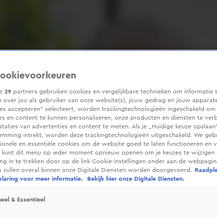
ookievoorkeuren
ze
29
partners gebruiken cookies en vergelijkbare technieken om informatie 
 over jou als gebruiker van onze website(s), jouw gedrag en jouw apparaten
ies accepteren” selecteert, worden trackingtechnologieën ingeschakeld om
es en content te kunnen personaliseren, onze producten en diensten te ver
taties van advertenties en content te meten. Als je „Huidige keuze opslaan”
temming intrekt, worden deze trackingtechnologieën uitgeschakeld. We geb
tionele en essentiële cookies om de website goed te laten functioneren en ve
 kunt dit menu op ieder moment opnieuw openen om je keuzes te wijzigen 
g in te trekken door op de link Cookie-instellingen onder aan de webpagina
es zullen overal binnen onze Digitale Diensten worden doorgevoerd.
Raadpl
laring voor meer informatie.
Bekijk hier onze Digitale Diensten.
eel & Essentieel