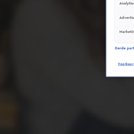
Analytis
Adverti
Marketi
Derde parti
Voorkeur