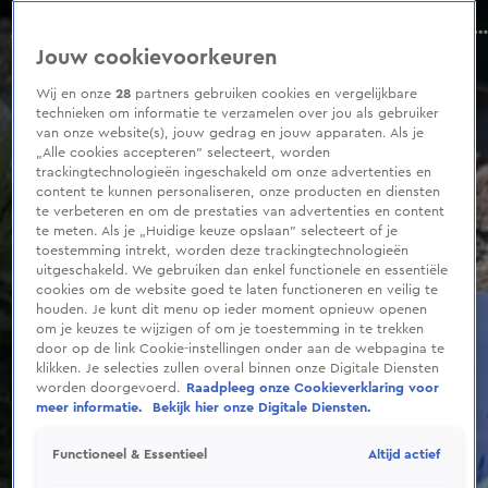
0
seconds
Bloemen en knuffels voor overleden meisje (15) Leiden Marathon
of
Aflevering 131, Seizoen 2026
Jouw cookievoorkeuren
27
seconds
Wij en onze
28
partners gebruiken cookies en vergelijkbare
technieken om informatie te verzamelen over jou als gebruiker
van onze website(s), jouw gedrag en jouw apparaten. Als je
„Alle cookies accepteren” selecteert, worden
trackingtechnologieën ingeschakeld om onze advertenties en
content te kunnen personaliseren, onze producten en diensten
te verbeteren en om de prestaties van advertenties en content
te meten. Als je „Huidige keuze opslaan” selecteert of je
toestemming intrekt, worden deze trackingtechnologieën
uitgeschakeld. We gebruiken dan enkel functionele en essentiële
cookies om de website goed te laten functioneren en veilig te
houden. Je kunt dit menu op ieder moment opnieuw openen
om je keuzes te wijzigen of om je toestemming in te trekken
door op de link Cookie-instellingen onder aan de webpagina te
klikken. Je selecties zullen overal binnen onze Digitale Diensten
worden doorgevoerd.
Raadpleeg onze Cookieverklaring voor
meer informatie.
Bekijk hier onze Digitale Diensten.
Altijd actief
Functioneel & Essentieel