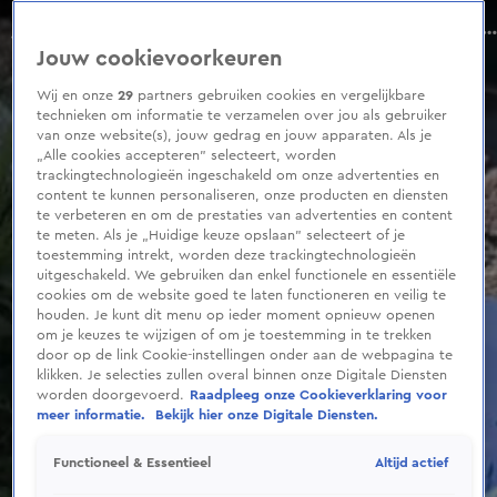
0
seconds
Bloemen en knuffels voor overleden meisje (15) Leiden Marathon
of
Aflevering 131, Seizoen 2026
Jouw cookievoorkeuren
27
seconds
Wij en onze
29
partners gebruiken cookies en vergelijkbare
technieken om informatie te verzamelen over jou als gebruiker
van onze website(s), jouw gedrag en jouw apparaten. Als je
„Alle cookies accepteren” selecteert, worden
trackingtechnologieën ingeschakeld om onze advertenties en
content te kunnen personaliseren, onze producten en diensten
te verbeteren en om de prestaties van advertenties en content
te meten. Als je „Huidige keuze opslaan” selecteert of je
toestemming intrekt, worden deze trackingtechnologieën
uitgeschakeld. We gebruiken dan enkel functionele en essentiële
cookies om de website goed te laten functioneren en veilig te
houden. Je kunt dit menu op ieder moment opnieuw openen
om je keuzes te wijzigen of om je toestemming in te trekken
door op de link Cookie-instellingen onder aan de webpagina te
klikken. Je selecties zullen overal binnen onze Digitale Diensten
worden doorgevoerd.
Raadpleeg onze Cookieverklaring voor
meer informatie.
Bekijk hier onze Digitale Diensten.
Altijd actief
Functioneel & Essentieel