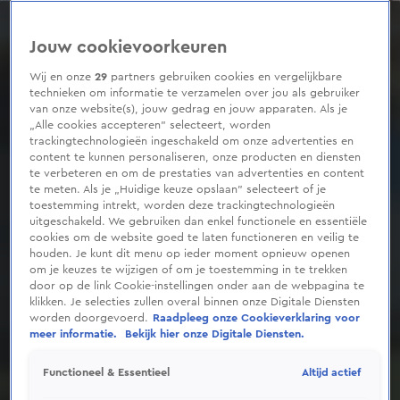
0
seconds
of
Jouw cookievoorkeuren
53
seconds
Wij en onze
29
partners gebruiken cookies en vergelijkbare
technieken om informatie te verzamelen over jou als gebruiker
van onze website(s), jouw gedrag en jouw apparaten. Als je
„Alle cookies accepteren” selecteert, worden
trackingtechnologieën ingeschakeld om onze advertenties en
content te kunnen personaliseren, onze producten en diensten
te verbeteren en om de prestaties van advertenties en content
te meten. Als je „Huidige keuze opslaan” selecteert of je
toestemming intrekt, worden deze trackingtechnologieën
uitgeschakeld. We gebruiken dan enkel functionele en essentiële
cookies om de website goed te laten functioneren en veilig te
houden. Je kunt dit menu op ieder moment opnieuw openen
om je keuzes te wijzigen of om je toestemming in te trekken
door op de link Cookie-instellingen onder aan de webpagina te
klikken. Je selecties zullen overal binnen onze Digitale Diensten
worden doorgevoerd.
Raadpleeg onze Cookieverklaring voor
meer informatie.
Bekijk hier onze Digitale Diensten.
Altijd actief
Functioneel & Essentieel