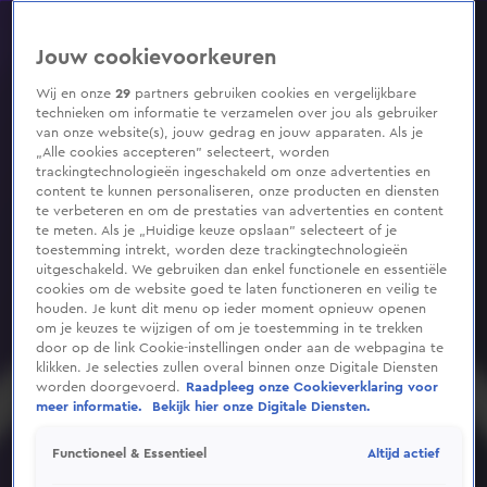
0
seconds
of
Jouw cookievoorkeuren
17
seconds
Wij en onze
29
partners gebruiken cookies en vergelijkbare
technieken om informatie te verzamelen over jou als gebruiker
van onze website(s), jouw gedrag en jouw apparaten. Als je
„Alle cookies accepteren” selecteert, worden
trackingtechnologieën ingeschakeld om onze advertenties en
content te kunnen personaliseren, onze producten en diensten
te verbeteren en om de prestaties van advertenties en content
te meten. Als je „Huidige keuze opslaan” selecteert of je
toestemming intrekt, worden deze trackingtechnologieën
uitgeschakeld. We gebruiken dan enkel functionele en essentiële
cookies om de website goed te laten functioneren en veilig te
houden. Je kunt dit menu op ieder moment opnieuw openen
om je keuzes te wijzigen of om je toestemming in te trekken
door op de link Cookie-instellingen onder aan de webpagina te
klikken. Je selecties zullen overal binnen onze Digitale Diensten
worden doorgevoerd.
Raadpleeg onze Cookieverklaring voor
meer informatie.
Bekijk hier onze Digitale Diensten.
Altijd actief
Functioneel & Essentieel