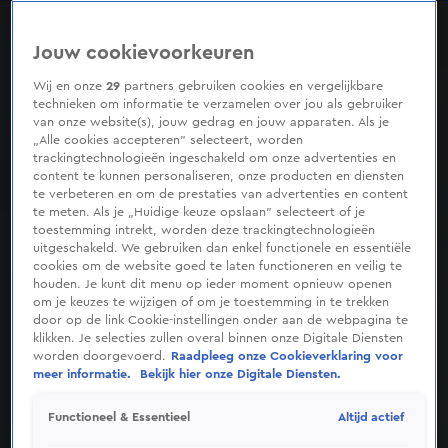
0
seconds
of
Jouw cookievoorkeuren
2
minutes,
5
Wij en onze
29
partners gebruiken cookies en vergelijkbare
seconds
technieken om informatie te verzamelen over jou als gebruiker
van onze website(s), jouw gedrag en jouw apparaten. Als je
„Alle cookies accepteren” selecteert, worden
trackingtechnologieën ingeschakeld om onze advertenties en
content te kunnen personaliseren, onze producten en diensten
te verbeteren en om de prestaties van advertenties en content
te meten. Als je „Huidige keuze opslaan” selecteert of je
toestemming intrekt, worden deze trackingtechnologieën
uitgeschakeld. We gebruiken dan enkel functionele en essentiële
cookies om de website goed te laten functioneren en veilig te
houden. Je kunt dit menu op ieder moment opnieuw openen
om je keuzes te wijzigen of om je toestemming in te trekken
door op de link Cookie-instellingen onder aan de webpagina te
klikken. Je selecties zullen overal binnen onze Digitale Diensten
worden doorgevoerd.
Raadpleeg onze Cookieverklaring voor
meer informatie.
Bekijk hier onze Digitale Diensten.
Altijd actief
Functioneel & Essentieel