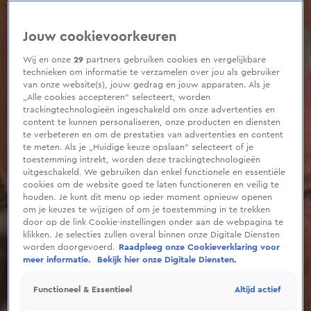
0
seconds
of
Jouw cookievoorkeuren
3
minutes,
10
Wij en onze
29
partners gebruiken cookies en vergelijkbare
seconds
technieken om informatie te verzamelen over jou als gebruiker
van onze website(s), jouw gedrag en jouw apparaten. Als je
„Alle cookies accepteren” selecteert, worden
trackingtechnologieën ingeschakeld om onze advertenties en
content te kunnen personaliseren, onze producten en diensten
te verbeteren en om de prestaties van advertenties en content
te meten. Als je „Huidige keuze opslaan” selecteert of je
toestemming intrekt, worden deze trackingtechnologieën
uitgeschakeld. We gebruiken dan enkel functionele en essentiële
cookies om de website goed te laten functioneren en veilig te
houden. Je kunt dit menu op ieder moment opnieuw openen
om je keuzes te wijzigen of om je toestemming in te trekken
door op de link Cookie-instellingen onder aan de webpagina te
klikken. Je selecties zullen overal binnen onze Digitale Diensten
worden doorgevoerd.
Raadpleeg onze Cookieverklaring voor
meer informatie.
Bekijk hier onze Digitale Diensten.
Altijd actief
Functioneel & Essentieel