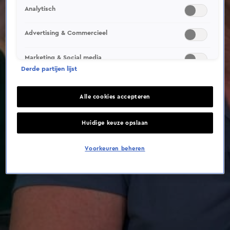
This video file cannot be
Analytisch
played.
(Error Code: 232011)
Advertising & Commercieel
Marketing & Social media
Derde partijen lijst
Alle cookies accepteren
Huidige keuze opslaan
Voorkeuren beheren