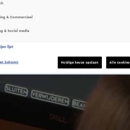
ch
sing & Commercieel
ng & Social media
jen lijst
en beheren
Huidige keuze opslaan
Alle cookie