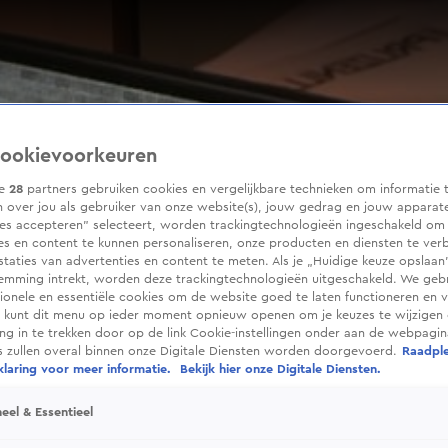
ookievoorkeuren
ze
28
partners gebruiken cookies en vergelijkbare technieken om informatie 
 over jou als gebruiker van onze website(s), jouw gedrag en jouw apparaten
ies accepteren” selecteert, worden trackingtechnologieën ingeschakeld om
es en content te kunnen personaliseren, onze producten en diensten te ver
taties van advertenties en content te meten. Als je „Huidige keuze opslaan”
temming intrekt, worden deze trackingtechnologieën uitgeschakeld. We geb
tionele en essentiële cookies om de website goed te laten functioneren en ve
 kunt dit menu op ieder moment opnieuw openen om je keuzes te wijzigen 
g in te trekken door op de link Cookie-instellingen onder aan de webpagina
es zullen overal binnen onze Digitale Diensten worden doorgevoerd.
Raadpl
laring voor meer informatie.
Bekijk hier onze Digitale Diensten.
eel & Essentieel