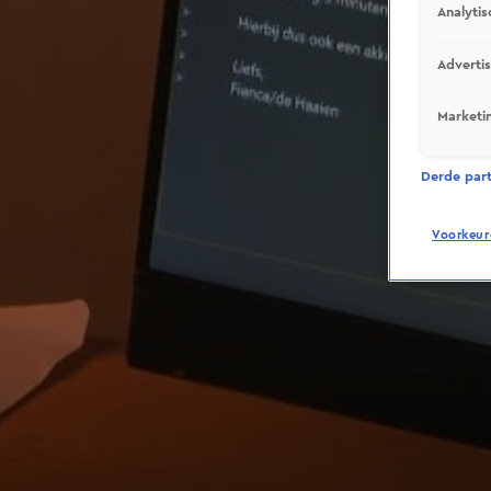
Analytis
Adverti
Marketi
Derde parti
Voorkeur