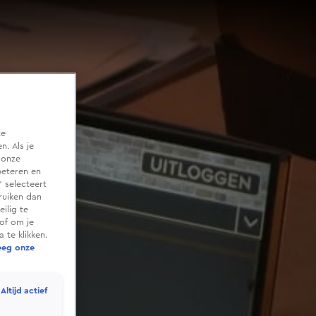
te
. Als je
 onze
beteren en
 selecteert
ruiken dan
ilig te
of om je
 te klikken.
eeg onze
Altijd actief