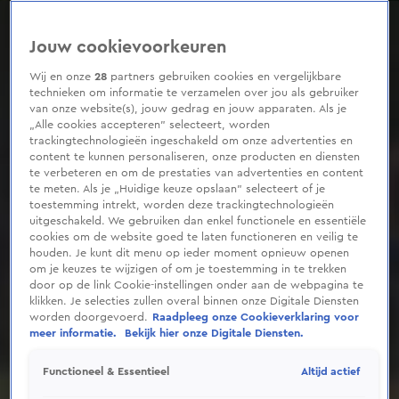
0
seconds
of
Jouw cookievoorkeuren
28
seconds
Wij en onze
28
partners gebruiken cookies en vergelijkbare
technieken om informatie te verzamelen over jou als gebruiker
van onze website(s), jouw gedrag en jouw apparaten. Als je
„Alle cookies accepteren” selecteert, worden
trackingtechnologieën ingeschakeld om onze advertenties en
content te kunnen personaliseren, onze producten en diensten
te verbeteren en om de prestaties van advertenties en content
te meten. Als je „Huidige keuze opslaan” selecteert of je
toestemming intrekt, worden deze trackingtechnologieën
uitgeschakeld. We gebruiken dan enkel functionele en essentiële
cookies om de website goed te laten functioneren en veilig te
houden. Je kunt dit menu op ieder moment opnieuw openen
om je keuzes te wijzigen of om je toestemming in te trekken
door op de link Cookie-instellingen onder aan de webpagina te
klikken. Je selecties zullen overal binnen onze Digitale Diensten
worden doorgevoerd.
Raadpleeg onze Cookieverklaring voor
meer informatie.
Bekijk hier onze Digitale Diensten.
Altijd actief
Functioneel & Essentieel