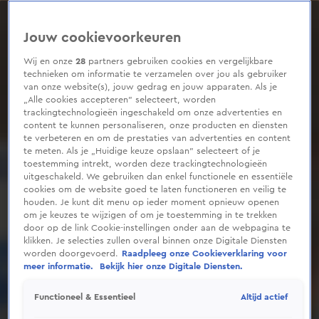
0
seconds
of
Jouw cookievoorkeuren
1
minute,
35
Wij en onze
28
partners gebruiken cookies en vergelijkbare
seconds
technieken om informatie te verzamelen over jou als gebruiker
van onze website(s), jouw gedrag en jouw apparaten. Als je
„Alle cookies accepteren” selecteert, worden
trackingtechnologieën ingeschakeld om onze advertenties en
content te kunnen personaliseren, onze producten en diensten
te verbeteren en om de prestaties van advertenties en content
te meten. Als je „Huidige keuze opslaan” selecteert of je
toestemming intrekt, worden deze trackingtechnologieën
uitgeschakeld. We gebruiken dan enkel functionele en essentiële
cookies om de website goed te laten functioneren en veilig te
houden. Je kunt dit menu op ieder moment opnieuw openen
om je keuzes te wijzigen of om je toestemming in te trekken
door op de link Cookie-instellingen onder aan de webpagina te
klikken. Je selecties zullen overal binnen onze Digitale Diensten
worden doorgevoerd.
Raadpleeg onze Cookieverklaring voor
meer informatie.
Bekijk hier onze Digitale Diensten.
Altijd actief
Functioneel & Essentieel