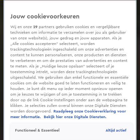
0
seconds
of
Jouw cookievoorkeuren
3
minutes,
18
Wij en onze
29
partners gebruiken cookies en vergelijkbare
seconds
technieken om informatie te verzamelen over jou als gebruiker
van onze website(s), jouw gedrag en jouw apparaten. Als je
„Alle cookies accepteren” selecteert, worden
trackingtechnologieën ingeschakeld om onze advertenties en
content te kunnen personaliseren, onze producten en diensten
te verbeteren en om de prestaties van advertenties en content
te meten. Als je „Huidige keuze opslaan” selecteert of je
toestemming intrekt, worden deze trackingtechnologieën
uitgeschakeld. We gebruiken dan enkel functionele en essentiële
cookies om de website goed te laten functioneren en veilig te
houden. Je kunt dit menu op ieder moment opnieuw openen
om je keuzes te wijzigen of om je toestemming in te trekken
door op de link Cookie-instellingen onder aan de webpagina te
klikken. Je selecties zullen overal binnen onze Digitale Diensten
worden doorgevoerd.
Raadpleeg onze Cookieverklaring voor
meer informatie.
Bekijk hier onze Digitale Diensten.
Altijd actief
Functioneel & Essentieel