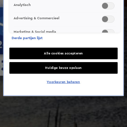
This video file cannot be
Analytisch
played.
(Error Code: 232011)
Advertising & Commercieel
Marketing & Social media
Derde partijen lijst
Alle cookies accepteren
Huidige keuze opslaan
Voorkeuren beheren