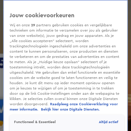
0
seconds
of
Jouw cookievoorkeuren
1
minute,
9
Wij en onze
29
partners gebruiken cookies en vergelijkbare
seconds
technieken om informatie te verzamelen over jou als gebruiker
van onze website(s), jouw gedrag en jouw apparaten. Als je
„Alle cookies accepteren” selecteert, worden
trackingtechnologieën ingeschakeld om onze advertenties en
content te kunnen personaliseren, onze producten en diensten
te verbeteren en om de prestaties van advertenties en content
te meten. Als je „Huidige keuze opslaan” selecteert of je
toestemming intrekt, worden deze trackingtechnologieën
uitgeschakeld. We gebruiken dan enkel functionele en essentiële
cookies om de website goed te laten functioneren en veilig te
houden. Je kunt dit menu op ieder moment opnieuw openen
om je keuzes te wijzigen of om je toestemming in te trekken
door op de link Cookie-instellingen onder aan de webpagina te
klikken. Je selecties zullen overal binnen onze Digitale Diensten
worden doorgevoerd.
Raadpleeg onze Cookieverklaring voor
meer informatie.
Bekijk hier onze Digitale Diensten.
Altijd actief
Functioneel & Essentieel