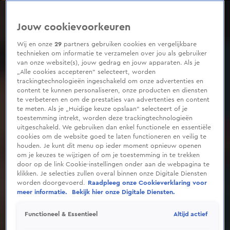
0
seconds
of
Jouw cookievoorkeuren
1
minute,
11
Wij en onze
29
partners gebruiken cookies en vergelijkbare
seconds
technieken om informatie te verzamelen over jou als gebruiker
van onze website(s), jouw gedrag en jouw apparaten. Als je
„Alle cookies accepteren” selecteert, worden
trackingtechnologieën ingeschakeld om onze advertenties en
content te kunnen personaliseren, onze producten en diensten
te verbeteren en om de prestaties van advertenties en content
te meten. Als je „Huidige keuze opslaan” selecteert of je
toestemming intrekt, worden deze trackingtechnologieën
uitgeschakeld. We gebruiken dan enkel functionele en essentiële
cookies om de website goed te laten functioneren en veilig te
houden. Je kunt dit menu op ieder moment opnieuw openen
om je keuzes te wijzigen of om je toestemming in te trekken
door op de link Cookie-instellingen onder aan de webpagina te
klikken. Je selecties zullen overal binnen onze Digitale Diensten
worden doorgevoerd.
Raadpleeg onze Cookieverklaring voor
meer informatie.
Bekijk hier onze Digitale Diensten.
Altijd actief
Functioneel & Essentieel