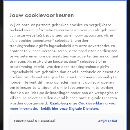
0
seconds
of
Jouw cookievoorkeuren
2
minutes,
20
Wij en onze
29
partners gebruiken cookies en vergelijkbare
seconds
technieken om informatie te verzamelen over jou als gebruiker
van onze website(s), jouw gedrag en jouw apparaten. Als je
„Alle cookies accepteren” selecteert, worden
trackingtechnologieën ingeschakeld om onze advertenties en
content te kunnen personaliseren, onze producten en diensten
te verbeteren en om de prestaties van advertenties en content
te meten. Als je „Huidige keuze opslaan” selecteert of je
toestemming intrekt, worden deze trackingtechnologieën
uitgeschakeld. We gebruiken dan enkel functionele en essentiële
cookies om de website goed te laten functioneren en veilig te
houden. Je kunt dit menu op ieder moment opnieuw openen
om je keuzes te wijzigen of om je toestemming in te trekken
door op de link Cookie-instellingen onder aan de webpagina te
klikken. Je selecties zullen overal binnen onze Digitale Diensten
worden doorgevoerd.
Raadpleeg onze Cookieverklaring voor
meer informatie.
Bekijk hier onze Digitale Diensten.
Altijd actief
Functioneel & Essentieel