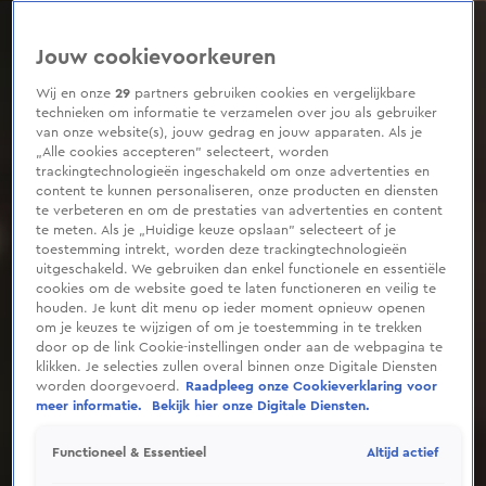
0
seconds
of
Jouw cookievoorkeuren
1
minute,
10
Wij en onze
29
partners gebruiken cookies en vergelijkbare
seconds
technieken om informatie te verzamelen over jou als gebruiker
van onze website(s), jouw gedrag en jouw apparaten. Als je
„Alle cookies accepteren” selecteert, worden
trackingtechnologieën ingeschakeld om onze advertenties en
content te kunnen personaliseren, onze producten en diensten
te verbeteren en om de prestaties van advertenties en content
te meten. Als je „Huidige keuze opslaan” selecteert of je
toestemming intrekt, worden deze trackingtechnologieën
uitgeschakeld. We gebruiken dan enkel functionele en essentiële
cookies om de website goed te laten functioneren en veilig te
houden. Je kunt dit menu op ieder moment opnieuw openen
om je keuzes te wijzigen of om je toestemming in te trekken
door op de link Cookie-instellingen onder aan de webpagina te
klikken. Je selecties zullen overal binnen onze Digitale Diensten
worden doorgevoerd.
Raadpleeg onze Cookieverklaring voor
meer informatie.
Bekijk hier onze Digitale Diensten.
Altijd actief
Functioneel & Essentieel