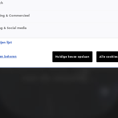
ch
sing & Commercieel
ng & Social media
Deze video is niet beschikbaar op je huidige locatie
jen lijst
en beheren
Huidige keuze opslaan
Alle cookie