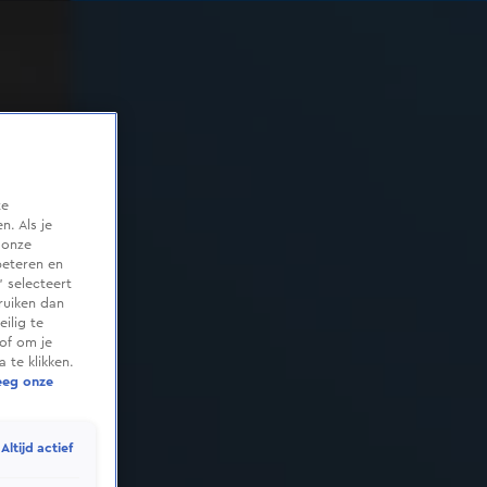
te
. Als je
 onze
beteren en
 selecteert
ruiken dan
ilig te
of om je
 te klikken.
eeg onze
Altijd actief