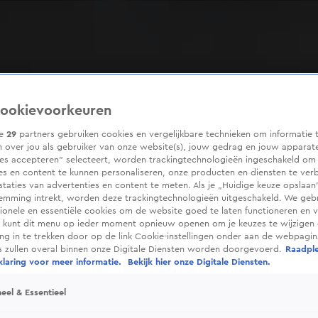
ookievoorkeuren
ze
29
partners gebruiken cookies en vergelijkbare technieken om informatie 
 over jou als gebruiker van onze website(s), jouw gedrag en jouw apparaten
ies accepteren” selecteert, worden trackingtechnologieën ingeschakeld om
es en content te kunnen personaliseren, onze producten en diensten te ver
taties van advertenties en content te meten. Als je „Huidige keuze opslaan”
temming intrekt, worden deze trackingtechnologieën uitgeschakeld. We geb
tionele en essentiële cookies om de website goed te laten functioneren en ve
 kunt dit menu op ieder moment opnieuw openen om je keuzes te wijzigen 
g in te trekken door op de link Cookie-instellingen onder aan de webpagina
es zullen overal binnen onze Digitale Diensten worden doorgevoerd.
Raadpl
laring voor meer informatie.
Bekijk hier onze Digitale Diensten.
eel & Essentieel